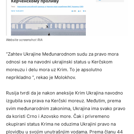
Website screenshot RIA
“Zahtev Ukrajine Međunarodnom sudu za pravo mora
odnosi se na navodni ukrajinski status u Kerčskom
moreuzu i delu mora uz Krim. To je apsolutno
neprikladno ”, rekao je Molokhov.
Rusija tvrdi da je nakon aneksije Krim Ukrajina navodno
izgubila sva prava na Kerčski moreuz. Međutim, prema
svim međunarodnim zakonima, Ukrajina ima svako pravo
da koristi Crno i Azovsko more. Čak i privremeno
okupirani status Krima ne oduzima Ukrajini pravo na
plovidbu u svojim unutrašnjim vodama. Prema članu 44