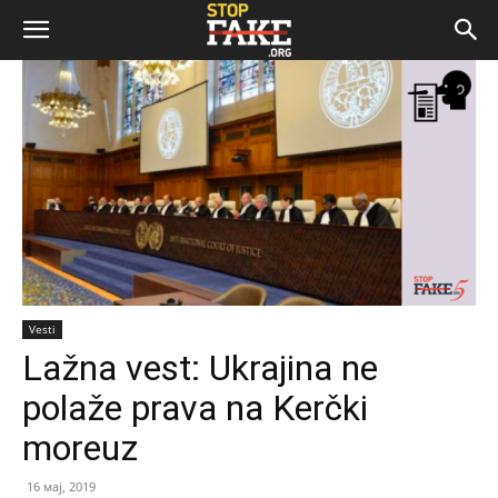
Vesti
Lažna vest: Ukrajina ne
polaže prava na Kerčki
moreuz
16 мај, 2019