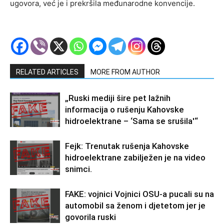
ugovora, već je i prekršila međunarodne konvencije.
RELATED ARTICLES
MORE FROM AUTHOR
„Ruski mediji šire pet lažnih
informacija o rušenju Kahovske
hidroelektrane – ‘Sama se srušila'“
Fejk: Trenutak rušenja Kahovske
hidroelektrane zabilježen je na video
snimci.
FAKE: vojnici Vojnici OSU-a pucali su na
automobil sa ženom i djetetom jer je
govorila ruski