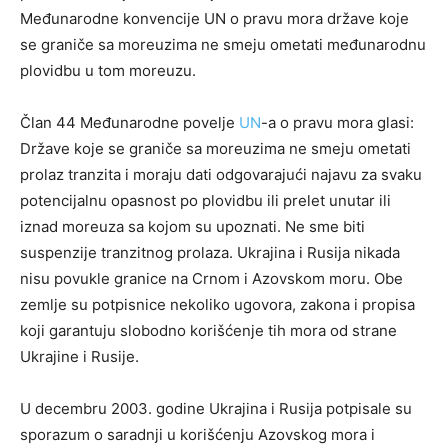
Međunarodne konvencije UN o pravu mora države koje
se graniče sa moreuzima ne smeju ometati međunarodnu
plovidbu u tom moreuzu.
Član 44 Međunarodne povelje
UN
-a o pravu mora glasi:
Države koje se graniče sa moreuzima ne smeju ometati
prolaz tranzita i moraju dati odgovarajući najavu za svaku
potencijalnu opasnost po plovidbu ili prelet unutar ili
iznad moreuza sa kojom su upoznati. Ne sme biti
suspenzije tranzitnog prolaza. Ukrajina i Rusija nikada
nisu povukle granice na Crnom i Azovskom moru. Obe
zemlje su potpisnice nekoliko ugovora, zakona i propisa
koji garantuju slobodno korišćenje tih mora od strane
Ukrajine i Rusije.
U decembru 2003. godine Ukrajina i Rusija potpisale su
sporazum o saradnji u korišćenju Azovskog mora i