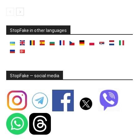
StopFake in other languages
StopFake — social media