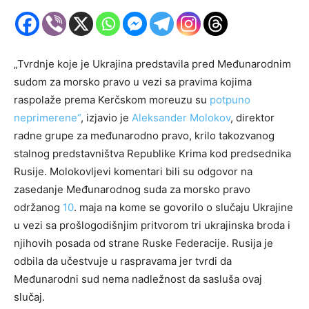
„Tvrdnje koje je Ukrajina predstavila pred Međunarodnim
sudom za morsko pravo u vezi sa pravima kojima
raspolaže prema Kerčskom moreuzu su
potpuno
neprimerene“
, izjavio je
Aleksander Molokov
, direktor
radne grupe za međunarodno pravo, krilo takozvanog
stalnog predstavništva Republike Krima kod predsednika
Rusije. Molokovljevi komentari bili su odgovor na
zasedanje Međunarodnog suda za morsko pravo
održanog
10
. maja na kome se govorilo o slučaju Ukrajine
u vezi sa prošlogodišnjim pritvorom tri ukrajinska broda i
njihovih posada od strane Ruske Federacije. Rusija je
odbila da učestvuje u raspravama jer tvrdi da
Međunarodni sud nema nadležnost da sasluša ovaj
slučaj.