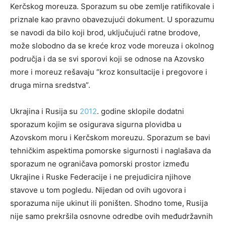
Kerčskog moreuza. Sporazum su obe zemlje ratifikovale i
priznale kao pravno obavezujući dokument. U sporazumu
se navodi da bilo koji brod, uključujući ratne brodove,
može slobodno da se kreće kroz vode moreuza i okolnog
područja i da se svi sporovi koji se odnose na Azovsko
more i moreuz rešavaju “kroz konsultacije i pregovore i
druga mirna sredstva”.
Ukrajina i Rusija su
2012
. godine sklopile dodatni
sporazum kojim se osigurava sigurna plovidba u
Azovskom moru i Kerčskom moreuzu. Sporazum se bavi
tehničkim aspektima pomorske sigurnosti i naglašava da
sporazum ne ograničava pomorski prostor između
Ukrajine i Ruske Federacije i ne prejudicira njihove
stavove u tom pogledu. Nijedan od ovih ugovora i
sporazuma nije ukinut ili poništen. Shodno tome, Rusija
nije samo prekršila osnovne odredbe ovih međudržavnih