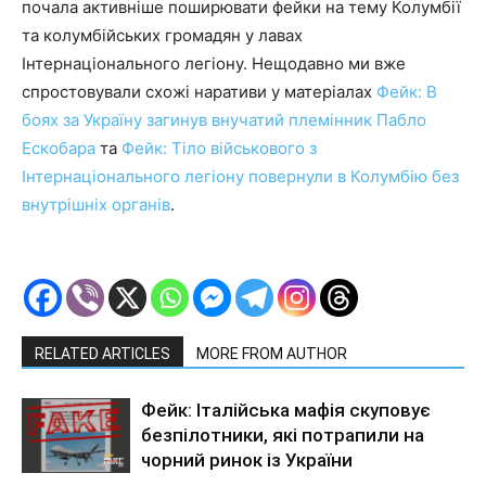
почала активніше поширювати фейки на тему Колумбії
та колумбійських громадян у лавах
Інтернаціонального легіону. Нещодавно ми вже
спростовували схожі наративи у матеріалах
Фейк: В
боях за Україну загинув внучатий племінник Пабло
Ескобара
та
Фейк: Тіло військового з
Інтернаціонального легіону повернули в Колумбію без
внутрішніх органів
.
RELATED ARTICLES
MORE FROM AUTHOR
Фейк: Італійська мафія скуповує
безпілотники, які потрапили на
чорний ринок із України