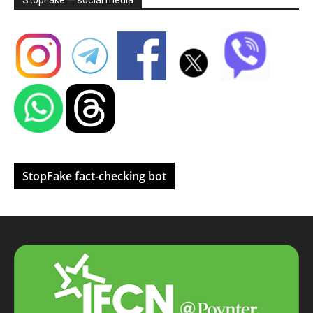
StopFake — social media
StopFake fact-checking bot