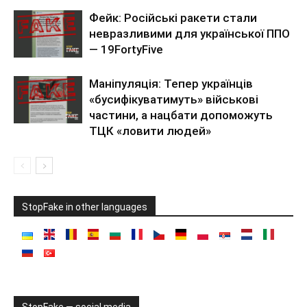
Фейк: Російські ракети стали
невразливими для української ППО
— 19FortyFive
Маніпуляція: Тепер українців
«бусифікуватимуть» військові
частини, а нацбати допоможуть
ТЦК «ловити людей»
StopFake in other languages