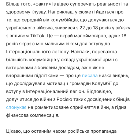
Більш того, «факти» із відео суперечать реальності та
здоровому ґлузду. Наприклад, у сюжеті йдеться про
те, що середній вік колумбійців, що долучаються до
українського війська, знизився з 22 до 18 років у зв’язку
з впливом TikTok. Це — вкрай малоймовірно, адже 18
років якраз є мінімальним віком для вступу до
Інтернаціонального легіону. Навпаки, переважна
більшість колумбійців у складі української армії є
ветеранами з бойовим досвідом, аж ніяк не
вчорашніми підлітками — про це
писала
низка видань,
що досліджували мотивації громадян Колумбії до
вступу в Інтернаціональний легіон. Відповідно,
долучитися до війни з Росією таких досвідчених бійців
спонукає
не романтизоване сприйняття війни, а гідна
фінансова компенсація.
Цікаво, що останнім часом російська пропаганда