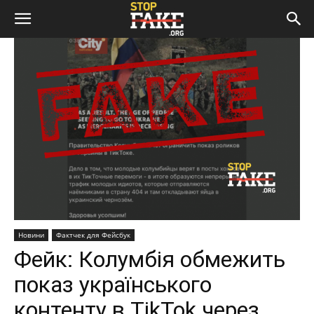
Новини
Фактчек для Фейсбук
Фейк: Колумбія обмежить
показ українського
контенту в TikTok через