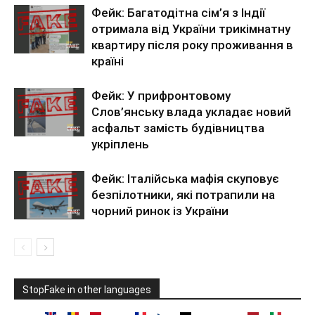
Фейк: Багатодітна сім’я з Індії
отримала від України трикімнатну
квартиру після року проживання в
країні
Фейк: У прифронтовому
Слов’янську влада укладає новий
асфальт замість будівництва
укріплень
Фейк: Італійська мафія скуповує
безпілотники, які потрапили на
чорний ринок із України
StopFake in other languages