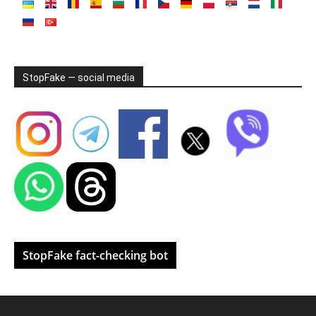
StopFake — social media
StopFake fact-checking bot