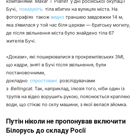
компаніями
Maxar
і
Planet
у дні російської окупації
Бучі,
показують
тіла вбитих на вулицях міста. На
фотографіях також
видно
траншею завдовжки 14 м,
яка з’явилася у той час біля церкви — братську могилу,
де після звільнення міста було знайдено тіла 67
жителів Бучі.
«Докази», які поширювалися в прокремлівських ЗМІ,
що кадри, зняті в Бучі після звільнення, були
постановочними,
докладно
спростовані
розслідувачами
з
Bellingcat
. Так, наприклад, ілюзія того, ніби один із
трупів на відео ворушить рукою, пояснюється краплею
води, що стікає по склу машини, з якої велася зйомка.
Путін ніколи не пропонував включити
Білорусь до складу Росії