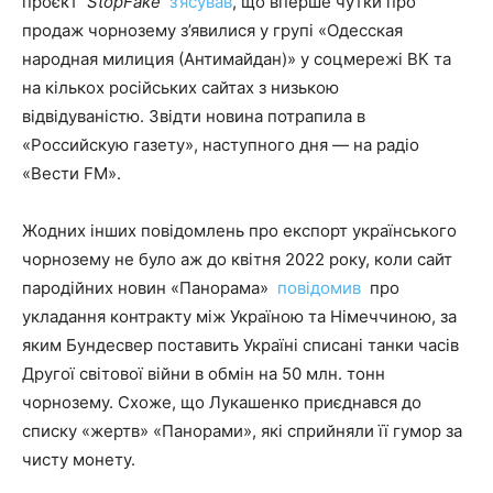
проєкт
StopFake
з’ясував
, що вперше чутки про
продаж чорнозему з’явилися у групі «Одесская
народная милиция (Антимайдан)» у соцмережі ВК та
на кількох російських сайтах з низькою
відвідуваністю. Звідти новина потрапила в
«Российскую газету», наступного дня — на радіо
«Вести FM».
Жодних інших повідомлень про експорт українського
чорнозему не було аж до квітня 2022 року, коли сайт
пародійних новин «Панорама»
повідомив
про
укладання контракту між Україною та Німеччиною, за
яким Бундесвер поставить Україні списані танки часів
Другої світової війни в обмін на 50 млн. тонн
чорнозему. Схоже, що Лукашенко приєднався до
списку «жертв» «Панорами», які сприйняли її гумор за
чисту монету.