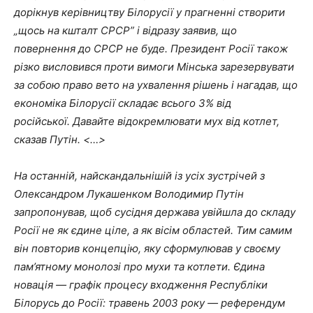
дорікнув керівництву Білорусії у прагненні створити
„щось на кшталт СРСР” і відразу заявив, що
повернення до СРСР не буде. Президент Росії також
різко висловився проти вимоги Мінська зарезервувати
за собою право вето на
ухвалення
рішен
ь
і нагадав, що
економіка Білорусії складає всього 3% від
російської. Давайте відокремлювати мух від котлет,
сказав Путін. <…>
На останній, найскандальнішій із усіх зустрічей з
Олександром Лукашенком Володимир Путін
запропонував, щоб сусідня держава увійшла до складу
Росії не як єдине ціле, а як вісім областей. Тим самим
він повторив концепцію, яку сформулював у своєму
пам’ятному монолозі про мухи та котлети. Єдина
новація — графік процесу входження Республіки
Білорусь до Росії: травень 2003 року — референдум