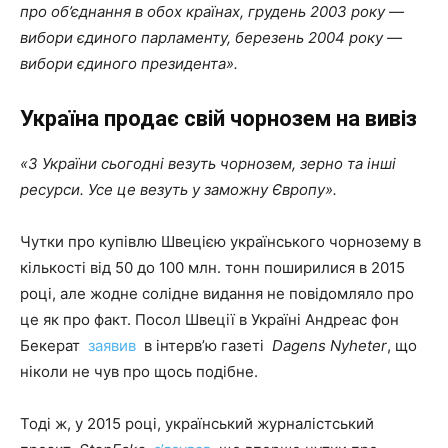
про об’єднання в обох країнах, грудень 2003 року —
вибори єдиного парламенту, березень 2004 року —
вибори єдиного президента».
Україна продає свій чорнозем на вивіз
«З України сьогодні везуть чорнозем, зерно та інші
ресурси.
У
се це везуть у
заможну
Європу».
Чутки про купівлю Швецією українського чорнозему в
кількості від 50 до 100 млн. тонн поширилися в 2015
році, але жодне солідне видання не повідомляло про
це як про факт. Посол Швеції в Україні Андреас фон
Бекерат
заявив
в інтерв’ю газеті
Dagens Nyheter
, що
ніколи не чув про щось подібне.
Тоді ж, у 2015 році, український журналістський