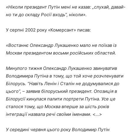
«Ніколи президент Путін мені не казав: „слухай, давай
-
но
ти до складу Росії входь”, ніколи».
У серпні 2002 року «Комерсант» писав:
«Востаннє Олександр Лукашенко мало не поїхав із
Москви президентом восьми російських областей.
Минулого тижня Олександр Лукашенко звинуватив
Володимира Путіна в тому, що
той
хоче розчленувати
Білорусь. “Навіть Ленін і Сталін не додумувалися до
цього”, – заявив білоруський президент. Опозиція в
Білорусії кинулася палити портрети Путіна.
У
се це
сталося тому, що Москва вперше за шість років
інтеграції назвала речі своїми іменами. <…>
У середині червня цього року Володимир Путін