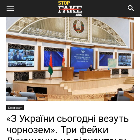
Контекст
«З України сьогодні везуть
чорнозем». Три фейки