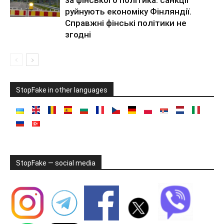
руйнують економіку Фінляндії.
Справжні фінські політики не
згодні
StopFake in other languages
StopFake — social media