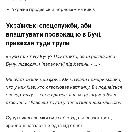
Україна продає свій чорнозем на вивіз
Українські спецслужби, аби
влаштувати провокацію в Бучі,
привезли туди трупи
«Чули про таку Бучу? Пам’ятайте, вони розп
і
арили
Бучу, підводячи [паралель] під Хатинь. <…>
Ми відстежили цей фейк. Ми назвали номери машин,
хто
у них
їхав, хто створював картинку. Ви подивіться
цю картинку — вона вражає, але
ж
це штучно було
створено. Підвезли трупи у поліетиленових мішках».
Супутникові знімки високої роздільної здатності,
зроблені незалежно одна від одної