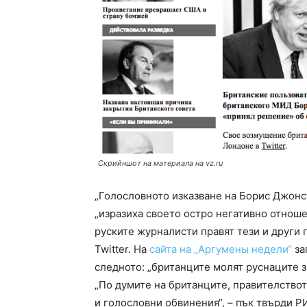
Скрийншот на материала на vz.ru
„Голословното изказване на Борис Джонсъ
„изразиха своето остро негативно отнош
руските журналисти правят тези и други 
Twitter. На
сайта на „Аргумены недели“
за
следното: „британците молят руснаците з
„По думите на британците, правителствот
и голословни обвинения“, – пък твърди Р