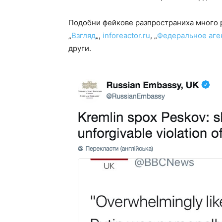
Подобни фейкове разпространиха много 
„
Взгляд
„,
inforeactor.ru
, „
Федеральное аге
други.