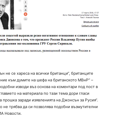
н не се хареса на всички британци“, британците
ение към думите на шефа на британското МВнР“ –
подобни изводи въз основа на коментари под пост в
главието на материала по тази тема дори гласи
а прошка заради изявленията на Джонсън за Русия“.
о не трябва да си позволява подобни възмутителни
ИА Новости.