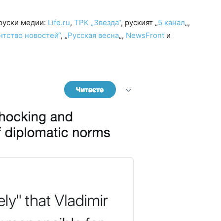
руски медии:
Life.ru
,
ТРК „Звезда“
, руският „
5 канал
„,
нтство новостей“
, „
Русская весна
„,
NewsFront
и