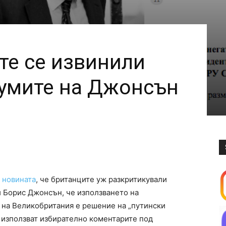
те се извинили
думите на Джонсън
 новината
, че британците уж разкритикували
 Борис Джонсън, че използването на
 на Великобритания е решение на „путински
 използват избирателно коментарите под