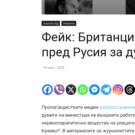
novosti-bg
Новини
Фейк: Британци
пред Русия за 
19 март, 2018
Пропагандистките медии
разпространиха
думите на министъра на външните работи
нервнопаралитично вещество на улиците
Кремъл“. В материалите си журналистите