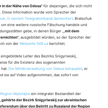
r in der Nähe von Odesa“
für diejenigen, die sich nicht
. Diese Information wurde vom Sprecher der
huk, in seinem Telegrammkanal dementiert
. Bratschuk
n um eine weitere russische Fälschung handele und
ildungsstätten gebe, in denen Bürger
,,mit dem
vernichten“
, ausgebildet würden, so der Sprecher der
uch von der
Webseite
048.ua
berichtet.
 eingebildete Leiter des Bezirks Snigyriwskij,
eise für die Existenz des sogenannten
 hat.
Die Militärverwaltung von Odesa behauptet
, er
nd sie auf Video aufgenommen, das sofort von
r Region Mykolajiw
ein integraler Bestandteil der
,,gehörte der Bezirk Snigyriwskij zur ukrainischen
ferendum über den Beitritt zu Russland der Region