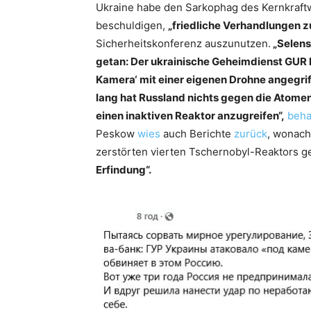
Ukraine habe den Sarkophag des Kernkraftw
beschuldigen,
„friedliche Verhandlungen z
Sicherheitskonferenz auszunutzen.
„Selens
getan: Der ukrainische Geheimdienst GUR 
Kamera‘ mit einer eigenen Drohne angegri
lang hat Russland nichts gegen die Atomen
einen inaktiven Reaktor anzugreifen“,
beha
Peskow
wies
auch Berichte
zurück
, wonach
zerstörten vierten Tschernobyl-Reaktors ge
Erfindung“.