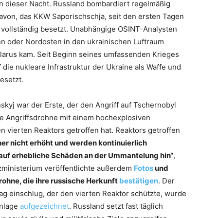
in dieser Nacht. Russland bombardiert regelmäßig
davon, das KKW Saporischschja, seit den ersten Tagen
e vollständig besetzt. Unabhängige OSINT-Analysten
en oder Nordosten in den ukrainischen Luftraum
larus kam. Seit Beginn seines umfassenden Krieges
 die nukleare Infrastruktur der Ukraine als Waffe und
esetzt.
kyj war der Erste, der den Angriff auf Tschernobyl
che Angriffsdrohne mit einem hochexplosiven
 vierten Reaktors getroffen hat. Reaktors getroffen
her nicht erhöht und werden kontinuierlich
auf erhebliche Schäden an der Ummantelung hin“
,
tzministerium veröffentlichte außerdem
Fotos
und
rohne, die ihre russische Herkunft
bestätigen
. Der
g einschlug, der den vierten Reaktor schützte, wurde
Anlage
aufgezeichnet
. Russland setzt fast täglich