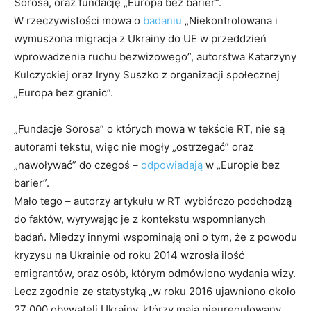
Sorosa, oraz fundację „Europa bez barier”.
W rzeczywistości mowa o
badaniu
„Niekontrolowana i
wymuszona migracja z Ukrainy do UE w przeddzień
wprowadzenia ruchu bezwizowego”, autorstwa Katarzyny
Kulczyckiej oraz Iryny Suszko z organizacji społecznej
„Europa bez granic”.
„Fundacje Sorosa” o których mowa w tekście RT, nie są
autorami tekstu, więc nie mogły „ostrzegać” oraz
„nawoływać” do czegoś –
odpowiadają
w „Europie bez
barier”.
Mało tego – autorzy artykułu w RT wybiórczo podchodzą
do faktów, wyrywając je z kontekstu wspomnianych
badań. Miedzy innymi wspominają oni o tym, że z powodu
kryzysu na Ukrainie od roku 2014 wzrosła ilość
emigrantów, oraz osób, którym odmówiono wydania wizy.
Lecz zgodnie ze statystyką „w roku 2016 ujawniono około
27 000 obywateli Ukrainy, którzy mają nieuregulowany