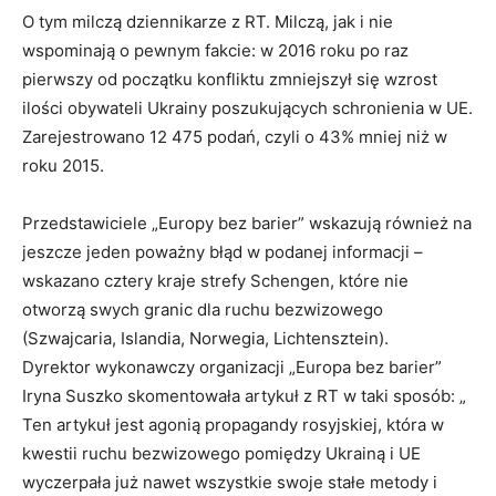
O tym milczą dziennikarze z RT. Milczą, jak i nie
wspominają o pewnym fakcie: w 2016 roku po raz
pierwszy od początku konfliktu zmniejszył się wzrost
ilości obywateli Ukrainy poszukujących schronienia w UE.
Zarejestrowano 12 475 podań, czyli o 43% mniej niż w
roku 2015.
Przedstawiciele „Europy bez barier” wskazują również na
jeszcze jeden poważny błąd w podanej informacji –
wskazano cztery kraje strefy Schengen, które nie
otworzą swych granic dla ruchu bezwizowego
(Szwajcaria, Islandia, Norwegia, Lichtensztein).
Dyrektor wykonawczy organizacji „Europa bez barier”
Iryna Suszko skomentowała artykuł z RT w taki sposób: „
Ten artykuł jest agonią propagandy rosyjskiej, która w
kwestii ruchu bezwizowego pomiędzy Ukrainą i UE
wyczerpała już nawet wszystkie swoje stałe metody i