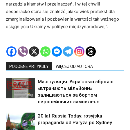
narzędzia kłamstw i przeinaczeń, i w tej chwili
desperacko stara się znaleźć jakikolwiek pretekst dla
zmarginalizowania i pozbawienia wartości tak ważnego
osiągnięcia Ukrainy w polityce międzynarodowej”.
PODOBNE ARTYKUŁY
WIĘCEJ OD AUTORA
Маніпуляція: Українські зброярі
«втрачають мільйони» і
залишаються за бортом
європейських замовлень
20 lat Russia Today: rosyjska
propaganda od Paryża po Sydney