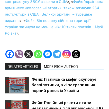
контрнаступу ЗВСУ заявили в США
», «
Фейк: Українська
армія несе «колосальні втрати», також загинули 234
інструктори з США і Великої Британії – турецьке
видання
», «
Фейк: Від початку війни на території
України загинули не менше ніж 10 тисяч поляків – Myśl
Polska
».
RELATED ARTICLES
MORE FROM AUTHOR
Фейк: Італійська мафія скуповує
безпілотники, які потрапили на
чорний ринок із України
Фейк: Російські ракети стали
невразливими для української ППО