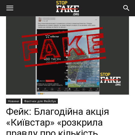
Новини
Фактчек для Фейсбук
Фейк: Благодійна акція
«Київстар» «розкрила
правду про кількість