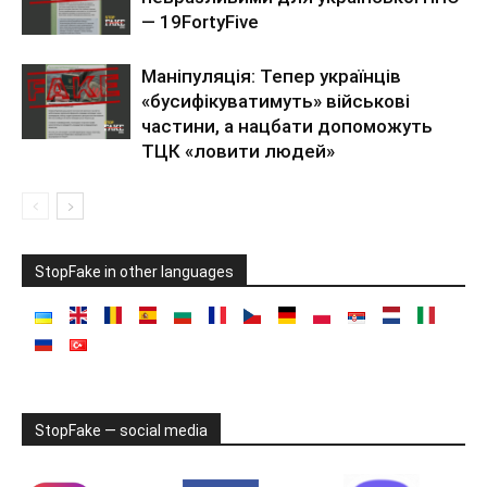
— 19FortyFive
Маніпуляція: Тепер українців
«бусифікуватимуть» військові
частини, а нацбати допоможуть
ТЦК «ловити людей»
StopFake in other languages
StopFake — social media