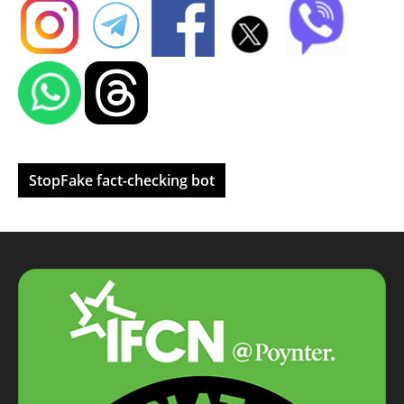
StopFake fact-checking bot