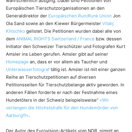
wahrscheinlich ausging. Dabei sind Petitionen von
Europäischen Tierschutzorganisationen an den
Generaldirektor der
Europäischen Rundfunk Union
Jon
Ola Sand sowie an den Kiewer Bürgermeister
Vitalij
Klitschko
gelistet. Die Petitionen wurden dabei alle von
dem
ANIMAL RIGHTS Switzerland / France
bzw. dessen
Initiator den Schweizer Tierschützer und Fotografen Kurt
Amsler ins Leben gerufen. Amsler gibt auf seiner
Homepage
an, dass er vor allem als Taucher und
Unterwasserfotograf
tätig ist. Amsler ist mit einer ganzen
Reihe an Tierschutzpetitionen auf diversen
Petitionsseiten für Tierschutzbelange aktiv geworden. In
anderen Fällen forderte er nach der Festnahme eines
Hundetöters in der Schweiz beispielsweise“
«Wir
verlangen die Höchststrafe für den Hundemörder von
Aarburg!!!»
.
Der Autor des Eurovision-Artikels vom NDR, nimmt an,