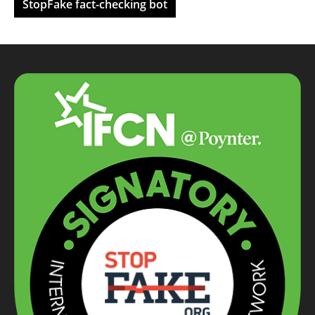
StopFake fact-checking bot