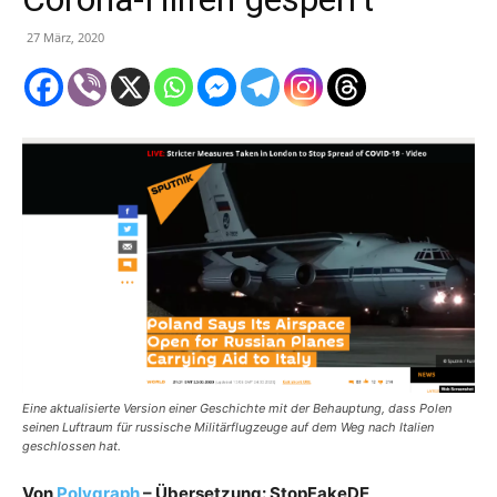
27 März, 2020
Eine aktualisierte Version einer Geschichte mit der Behauptung, dass Polen
seinen Luftraum für russische Militärflugzeuge auf dem Weg nach Italien
geschlossen hat.
Von
Polygraph
– Übersetzung: StopFakeDE