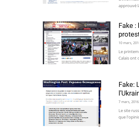
approuvé la
Fake :
protes
10 mars, 201
Le printemp
Calais ont 
Fake: 
l’Ukrai
7 mars, 2016
Le site rus
que l'opini