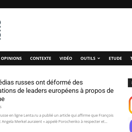
OPINIONS
CONTEXTE
VIDÉO
OUTILS
ETUDE
dias russes ont déformé des
ations de leaders européens à propos de
ne
6
russe en ligne Lenta.ru a publié un article qui affirme que François
 Angela Merkel auraient « appelé Porochenko à respecter et...