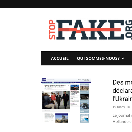
StopFake
ACCUEIL
QUI SOMMES-NOUS?
Des mé
déclar
l’Ukrai
19 mars, 201
Le journal 
Hollande et