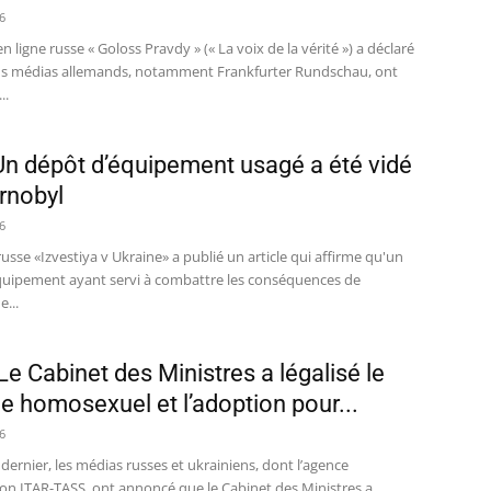
6
en ligne russe « Goloss Pravdy » (« La voix de la vérité ») a déclaré
ns médias allemands, notamment Frankfurter Rundschau, ont
..
Un dépôt d’équipement usagé a été vidé
rnobyl
6
russe «Izvestiya v Ukraine» a publié un article qui affirme qu'un
quipement ayant servi à combattre les conséquences de
e...
Le Cabinet des Ministres a légalisé le
e homosexuel et l’adoption pour...
6
dernier, les médias russes et ukrainiens, dont l’agence
ion ITAR-TASS, ont annoncé que le Cabinet des Ministres a