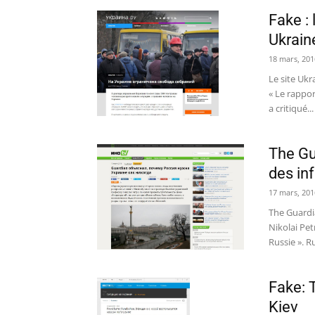
Fake : 
Ukrain
18 mars, 201
Le site Ukr
« Le rappo
a critiqué...
The Gu
des in
17 mars, 201
The Guardi
Nikolai Pet
Russie ». Ru
Fake: 
Kiev