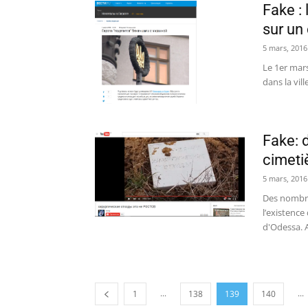
Fake :
sur un
5 mars, 2016
Le 1er mars
dans la vill
Fake: 
cimetiè
5 mars, 2016
Des nombre
l’existence
d'Odessa. A 
...
...
1
138
139
140