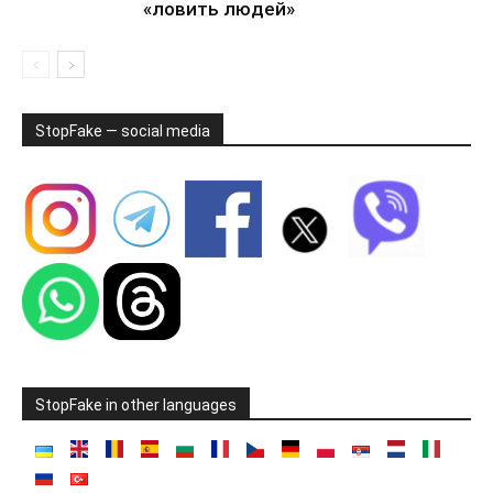
«ловить людей»
StopFake — social media
StopFake in other languages