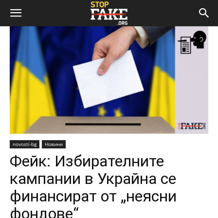
novosti-bg
Новини
Фейк: Избирателните
кампании в Украйна се
финансират от „неясни
фондове“