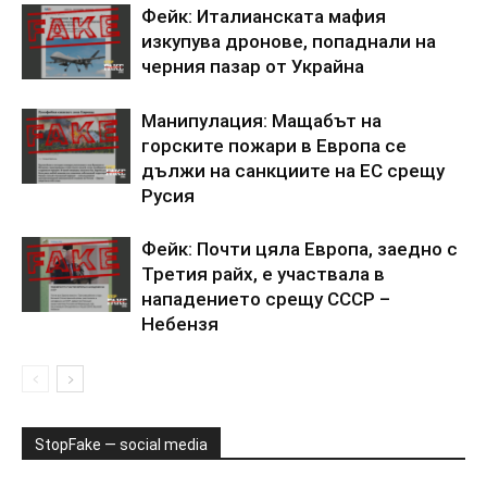
Фейк: Италианската мафия
изкупува дронове, попаднали на
черния пазар от Украйна
Манипулация: Мащабът на
горските пожари в Европа се
дължи на санкциите на ЕС срещу
Русия
Фейк: Почти цяла Европа, заедно с
Третия райх, е участвала в
нападението срещу СССР –
Небензя
StopFake — social media