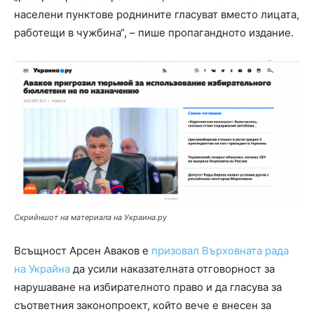
населени пунктове роднините гласуват вместо лицата,
работещи в чужбина“, – пише пропагандното издание.
Скрийншот на материала на Украина.ру
Всъщност Арсен Аваков е
призовал Върховната рада
на Украйна
да усили наказателната отговорност за
нарушаване на избирателното право и да гласува за
съответния законопроект, който вече е внесен за