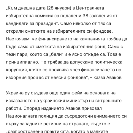
„Към днешна дата (28 януари) в Централната
избирателна комисия са подадени 38 заявления от
кандидати за президент. Само няколко от тях са
открили сметките на избирателните си фондове.
Настоявам, че финансирането на кампанията трябва да
бъде само от сметката на избирателния фонд. Само с
тези пари, които са „бели“ и е ясно откъде са. Това е
принципиално. Не трябва да допускаме политическа
корупция, която се проявява чрез финансирането на
изборния процес от неясни фондове“, – казва Аваков.
Украина.ру създава още един фейк на основата на
изказването на украинския министър на вътрешните
работи. Според изданието Аваков призовал
Националната полиция да съсредоточи вниманието си
върху западните региони на страната, където е
„разпространена практиката, когато в малките