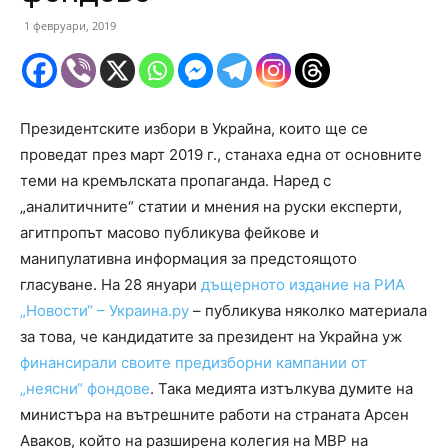
1 февруари, 2019
Президентските избори в Украйна, които ще се
проведат през март 2019 г., станаха една от основните
теми на кремълската пропаганда. Наред с
„аналитичните“ статии и мнения на руски експерти,
агитпропът масово публикува фейкове и
манипулативна информация за предстоящото
гласуване. На 28 януари
дъщерното издание на РИА
„Новости“ – Украина.ру
– публикува няколко материала
за това, че кандидатите за президент на Украйна уж
финансирали своите предизборни кампании от
„неясни“ фондове
. Така медията изтълкува думите на
министъра на вътрешните работи на страната Арсен
Аваков, който на разширена колегия на МВР на