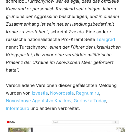
schreibt:
„Turtschynow war es egal, dass das offizielle
Kiew und er persönlich Russland seit einigen Jahren
grundlos der Aggression beschuldigen, und in diesem
Zusammenhang ist sein neuer Handlungsbedarf mit
Ironie zu verstehen“
, schreibt Zvezda. Eine andere
russische nationalistische Pro-Kreml Seite
Tsargrad
nennt Turtschynow
„einen der Führer der ukrainischen
Kriegspartei, die zuvor eine verstärkte militärische
Präsenz der Ukraine im Asowschen Meer gefordert
hatte“.
Verschiedene Versionen dieser gefälschten Meldung
wurden von
Izvestia
,
Novorossia
,
Regnum.ru
,
Novostnoye Agentstvo Kharkov
,
Gorlovka Today
,
Informburo
und anderen verbreitet.