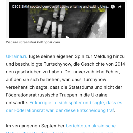
Website screenshot bellingcat.com
Ukraina.ru
fügte seinen eigenen Spin zur Meldung hinzu
und beschuldigte Turtschynow, die Geschichte von 2014
neu geschrieben zu haben. Der unverzeihliche Fehler,
auf den sie sich beziehen, war, dass Turchynow
versehentlich sagte, dass die Staatsduma und nicht der
Föderationsrat russische Truppen in die Ukraine
entsandte.
Er korrigierte sich später und sagte, dass es
der Föderationsrat war, der diese Entscheidung traf
.
Im vergangenen September
berichteten ukrainische