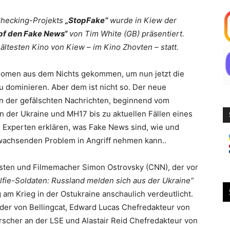
-Checking-Projekts
„StopFake“
wurde in Kiew der
pf den Fake News“
von Tim White (GB) präsentiert.
ältesten Kino von Kiew – im Kino Zhovten – statt.
nomen aus dem Nichts gekommen, um nun jetzt die
u dominieren. Aber dem ist nicht so. Der neue
n der gefälschten Nachrichten, beginnend vom
in der Ukraine und MH17 bis zu aktuellen Fällen eines
Experten erklären, was Fake News sind, wie und
achsenden Problem in Angriff nehmen kann..
sten und Filmemacher Simon Ostrovsky (CNN), der vor
lfie-Soldaten: Russland melden sich aus der Ukraine“
 am Krieg in der Ostukraine anschaulich verdeutlicht.
er von Bellingcat, Edward Lucas Chefredakteur von
cher an der LSE und Alastair Reid Chefredakteur von