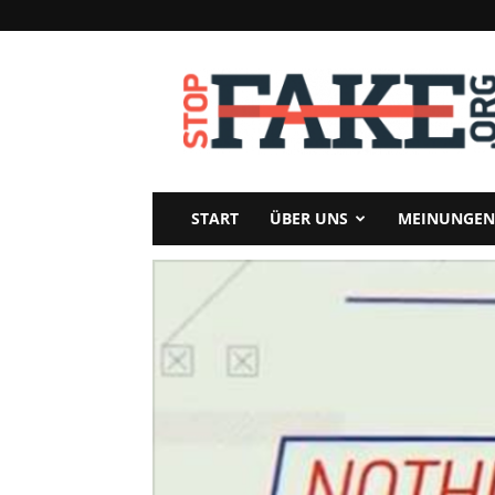
StopFake
START
ÜBER UNS
MEINUNGEN