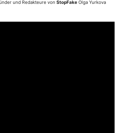
gründer und Redakteure von
StopFake
Olga Yurkova