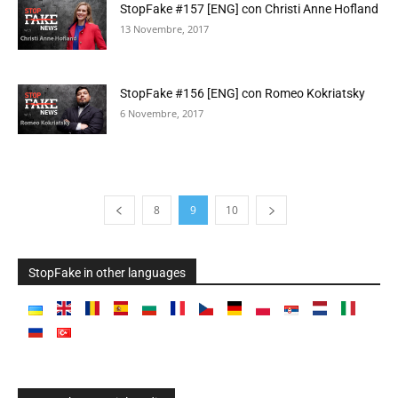
StopFake #157 [ENG] con Christi Anne Hofland
13 Novembre, 2017
StopFake #156 [ENG] con Romeo Kokriatsky
6 Novembre, 2017
8
9
10
StopFake in other languages