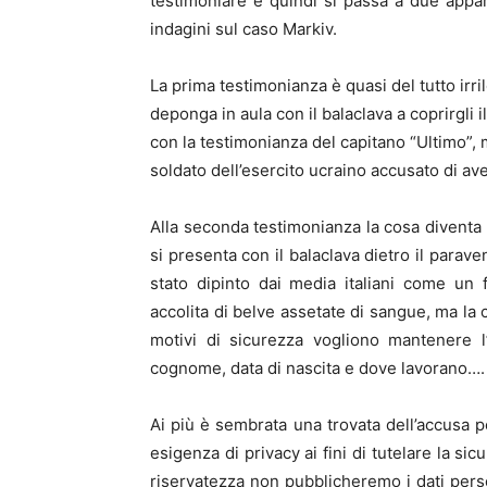
testimoniare e quindi si passa a due appar
indagini sul caso Markiv.
La prima testimonianza è quasi del tutto irri
deponga in aula con il balaclava a coprirgli 
con la testimonianza del capitano “Ultimo”, 
soldato dell’esercito ucraino accusato di ave
Alla seconda testimonianza la cosa diventa
si presenta con il balaclava dietro il para
stato dipinto dai media italiani come un
accolita di belve assetate di sangue, ma la 
motivi di sicurezza vogliono mantenere l
cognome, data di nascita e dove lavorano….
Ai più è sembrata una trovata dell’accusa 
esigenza di privacy ai fini di tutelare la si
riservatezza non pubblicheremo i dati perso