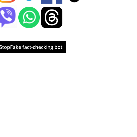
StopFake fact-checking bot