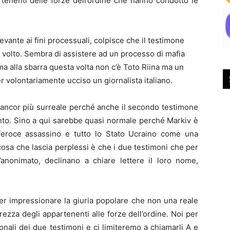
tenenti delle forze dell’ordine che hanno condotto le
levante ai fini processuali, colpisce che il testimone
il volto. Sembra di assistere ad un processo di mafia
ma alla sbarra questa volta non c’è Toto Riina ma un
r volontariamente ucciso un giornalista italiano.
 ancor più surreale perché anche il secondo testimone
vento. Sino a qui sarebbe quasi normale perché Markiv è
 feroce assassino e tutto lo Stato Ucraino come una
cosa che lascia perplessi è che i due testimoni che per
’anonimato, declinano a chiare lettere il loro nome,
per impressionare la giuria popolare che non una reale
curezza degli appartenenti alle forze dell’ordine. Noi per
nali dei due testimoni e ci limiteremo a chiamarli A e