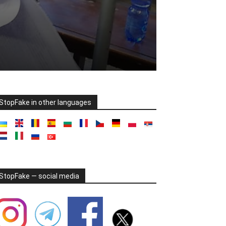
StopFake in other languages
StopFake — social media