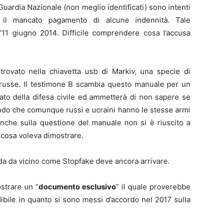
 Guardia Nazionale (non meglio identificati) sono intenti
r il mancato pagamento di alcune indennità. Tale
’11 giugno 2014. Difficile comprendere cosa l’accusa
rovato nella chiavetta usb di Markiv, una specie di
 russe. Il testimone B scambia questo manuale per un
cato della difesa civile ed ammetterà di non sapere se
ndo che comunque russi e ucraini hanno le stesse armi
 Anche sulla questione del manuale non si è riuscito a
cosa voleva dimostrare.
da da vicino come Stopfake deve ancora arrivare.
ostrare un “
documento esclusivo
” il quale proverebbe
ndibile in quanto si sono messi d’accordo nel 2017 sulla