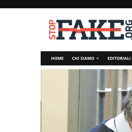
StopFake
HOME
CHI SIAMO
EDITORIALI