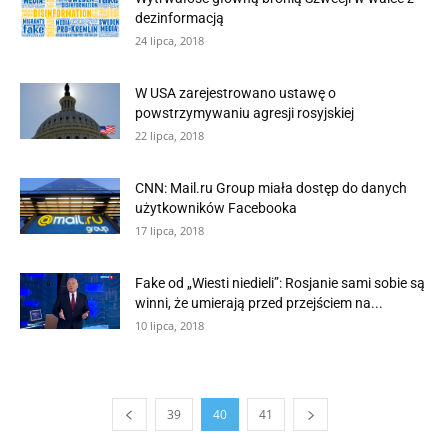
dezinformacją
24 lipca, 2018
W USA zarejestrowano ustawę o
powstrzymywaniu agresji rosyjskiej
22 lipca, 2018
CNN: Mail.ru Group miała dostęp do danych
użytkowników Facebooka
17 lipca, 2018
Fake od „Wiesti niedieli”: Rosjanie sami sobie są
winni, że umierają przed przejściem na...
10 lipca, 2018
39
40
41