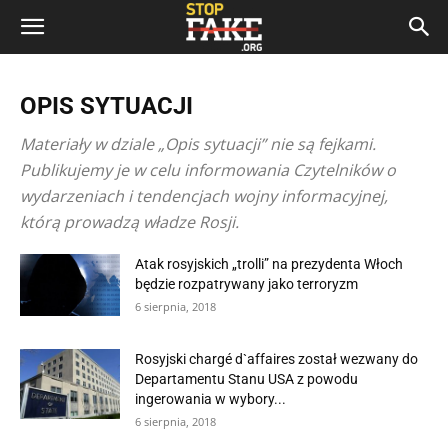
OPIS SYTUACJI
Materiały w dziale „Opis sytuacji” nie są fejkami.
Publikujemy je w celu informowania Czytelników o
wydarzeniach i tendencjach wojny informacyjnej,
którą prowadzą władze Rosji.
Atak rosyjskich „trolli” na prezydenta Włoch
będzie rozpatrywany jako terroryzm
6 sierpnia, 2018
Rosyjski chargé d`affaires został wezwany do
Departamentu Stanu USA z powodu
ingerowania w wybory...
6 sierpnia, 2018