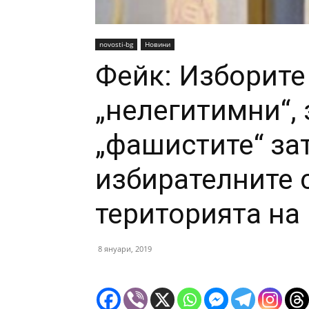
novosti-bg
Новини
Фейк: Изборите
„нелегитимни“,
„фашистите“ за
избирателните 
територията на
8 януари, 2019