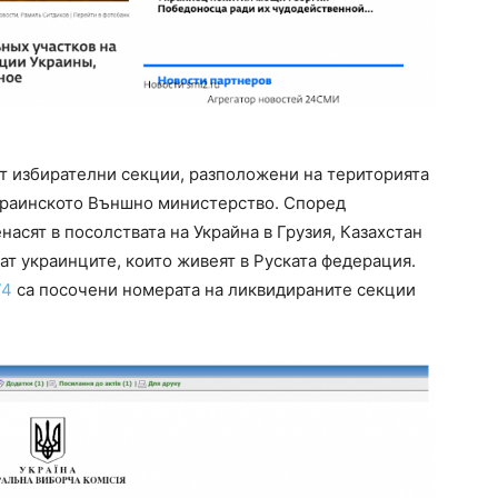
т избирателни секции, разположени на територията
краинското Външно министерство. Според
асят в посолствата на Украйна в Грузия, Казахстан
ат украинците, които живеят в Руската федерация.
74
са посочени номерата на ликвидираните секции