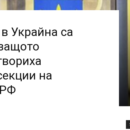
 в Украйна са
 защото
твориха
секции на
 РФ