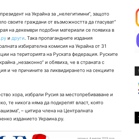
 президент на Украйна за „нелегитимни“, защото
о своите граждани от възможността да гласуват“
края на декември подобни материали се появиха в
.ру
и
други
. Така пропагандните издания
ралната избирателна комисия на Украйна от 31
ции на територията на Руската федерация. Руските
райна „незаконно“ и обявиха, че в страната с
ия и че причините за ликвидирането на секциите
ество хора, избрали Русия за местопребиваване и
о, те никога няма да подкрепят власт, която
ашизма“, – цитира члена на Централната
енко изданието Украина.ру.