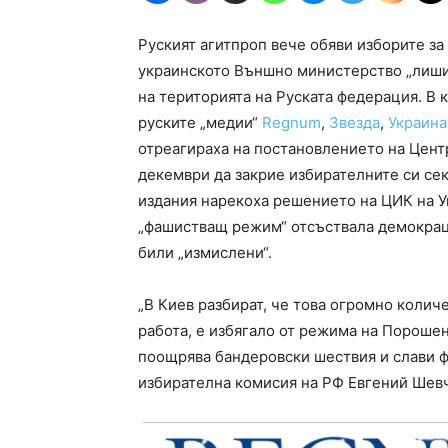
Руският агитпроп вече обяви изборите за
украинското Външно министерство „лишил
на територията на Руската федерация. В 
руските „медии“
Regnum
,
Звезда
,
Украина
отреагираха на постановлението на Цент
декември да закрие избирателните си сек
издания нарекоха решението на ЦИК на Ук
„фашистващ режим“ отсъствала демокрац
били „измислени“.
„В Киев разбират, че това огромно колич
работа, е избягало от режима на Порошенк
поощрява бандеровски шествия и слави ф
избирателна комисия на РФ Евгений Шевч