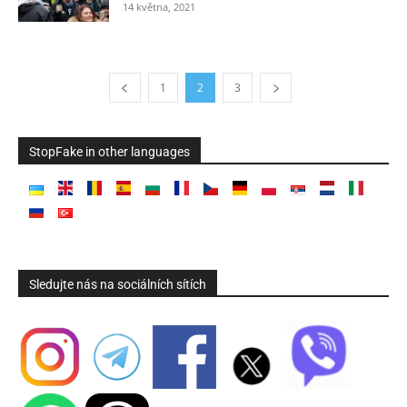
14 května, 2021
1
2
3
StopFake in other languages
Sledujte nás na sociálních sítích