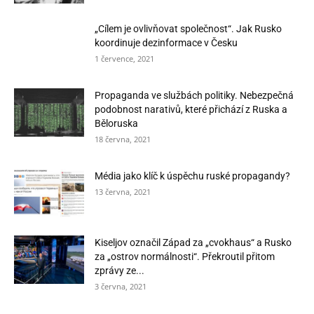
„Cílem je ovlivňovat společnost“. Jak Rusko
koordinuje dezinformace v Česku
1 července, 2021
Propaganda ve službách politiky. Nebezpečná
podobnost narativů, které přichází z Ruska a
Běloruska
18 června, 2021
Média jako klíč k úspěchu ruské propagandy?
13 června, 2021
Kiseljov označil Západ za „cvokhaus“ a Rusko
za „ostrov normálnosti“. Překroutil přitom
zprávy ze...
3 června, 2021