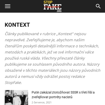
KONTEXT
Články publikované v rubrice „Kontext“ nejsou
nepravdivé. Zveřejňujeme je, abychom našim
čtenářům poskytli detailnější informace o technikách,
metodách a praktikách, jež ve své informační válce
používá ruská vláda. Všechny převzaté články
publikujeme se souhlasem původního autora. Názory
obsažené v těchto materiálech jsou názory původních
autorů a nemusí vždy odrážet postoj redakce
StopFake.
Putin zakázal ztotožňovat SSSR s třetí říší a
zveřejňovat portréty nacistů
2 července, 2021