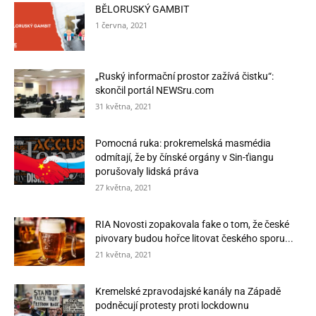
BĚLORUSKÝ GAMBIT
1 června, 2021
„Ruský informační prostor zažívá čistku“:
skončil portál NEWSru.com
31 května, 2021
Pomocná ruka: prokremelská masmédia
odmítají, že by čínské orgány v Sin-ťiangu
porušovaly lidská práva
27 května, 2021
RIA Novosti zopakovala fake o tom, že české
pivovary budou hořce litovat českého sporu...
21 května, 2021
Kremelské zpravodajské kanály na Západě
podněcují protesty proti lockdownu