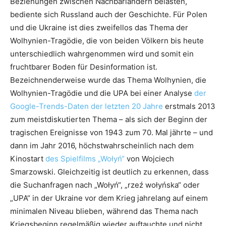
Beziehungen zwischen Nachbarländern belasten,
bediente sich Russland auch der Geschichte. Für Polen
und die Ukraine ist dies zweifellos das Thema der
Wolhynien-Tragödie, die von beiden Völkern bis heute
unterschiedlich wahrgenommen wird und somit ein
fruchtbarer Boden für Desinformation ist.
Bezeichnenderweise wurde das Thema Wolhynien, die
Wolhynien-Tragödie und die UPA bei einer Analyse
der
Google-Trends-Daten der letzten 20 Jahre
erstmals 2013
zum meistdiskutierten Thema – als sich der Beginn der
tragischen Ereignisse von 1943 zum 70. Mal jährte – und
dann im Jahr 2016, höchstwahrscheinlich nach dem
Kinostart
des
Spielfilms „Wołyń“
von Wojciech
Smarzowski. Gleichzeitig ist deutlich zu erkennen, dass
die Suchanfragen nach „Wołyń“, „rzeź wołyńska“ oder
„UPA“ in der Ukraine vor dem Krieg jahrelang auf einem
minimalen Niveau blieben, während das Thema nach
Kriegsbeginn regelmäßig wieder auftauchte und nicht