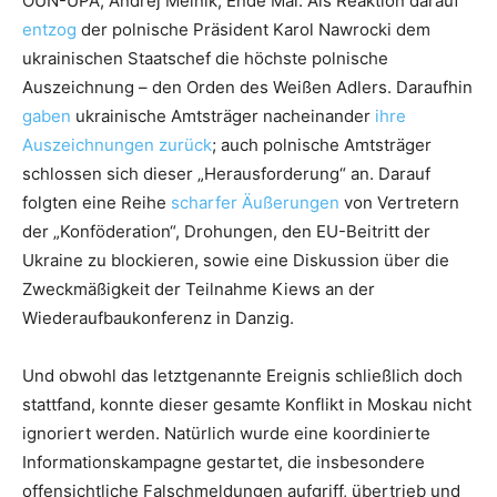
OUN-UPA, Andrej Melnik, Ende Mai. Als Reaktion darauf
entzog
der polnische Präsident Karol Nawrocki dem
ukrainischen Staatschef die höchste polnische
Auszeichnung – den Orden des Weißen Adlers. Daraufhin
gaben
ukrainische Amtsträger nacheinander
ihre
Auszeichnungen zurück
; auch polnische Amtsträger
schlossen sich dieser „Herausforderung“ an. Darauf
folgten eine Reihe
scharfer Äußerungen
von Vertretern
der „Konföderation“, Drohungen, den EU-Beitritt der
Ukraine zu blockieren, sowie eine Diskussion über die
Zweckmäßigkeit der Teilnahme Kiews an der
Wiederaufbaukonferenz in Danzig.
Und obwohl das letztgenannte Ereignis schließlich doch
stattfand, konnte dieser gesamte Konflikt in Moskau nicht
ignoriert werden. Natürlich wurde eine koordinierte
Informationskampagne gestartet, die insbesondere
offensichtliche Falschmeldungen aufgriff, übertrieb und