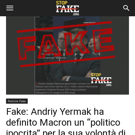
Notizie Fake
Fake: Andriy Yermak ha
definito Macron un “politico
ipocrita” per la sua volontà di