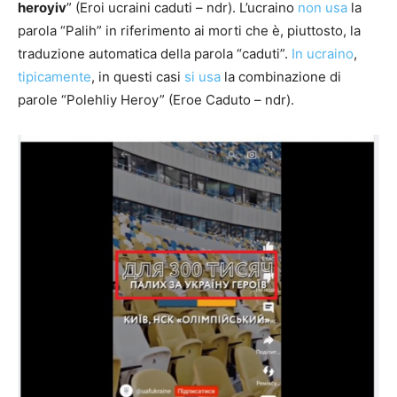
heroyiv
” (Eroi ucraini caduti – ndr). L’ucraino
non usa
la
parola “Palih” in riferimento ai morti che è, piuttosto, la
traduzione automatica della parola “caduti”.
In ucraino
,
tipicamente
, in questi casi
si usa
la combinazione di
parole “Polehliy Heroy” (Eroe Caduto – ndr).