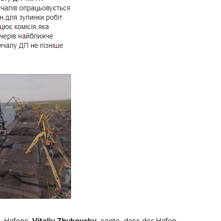
i-Hafens,
Vitaliy Zhukovsky
, sagte, dass der Hafen