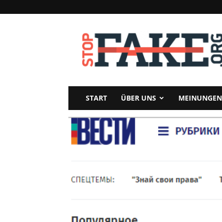
StopFake
START
ÜBER UNS
MEINUNGEN