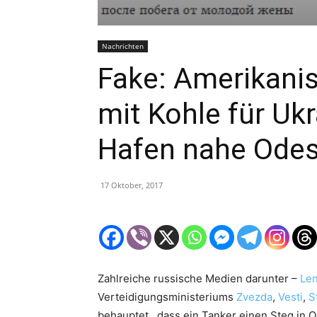
Nachrichten
Fake: Amerikanis
mit Kohle für Uk
Hafen nahe Ode
17 Oktober, 2017
Zahlreiche russische Medien darunter –
Len
Verteidigungsministeriums
Zvezda
,
Vesti
,
S
behauptet, dass ein Tanker einen Steg in 