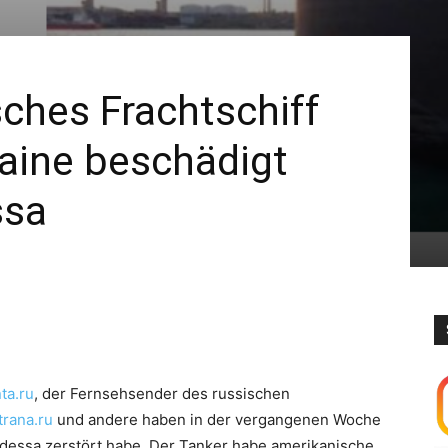
ches Frachtschiff
raine beschädigt
ssa
ta.ru
, der Fernsehsender des russischen
trana.ru
und andere haben in der vergangenen Woche
Odessa zerstört habe. Der Tanker habe amerikanische