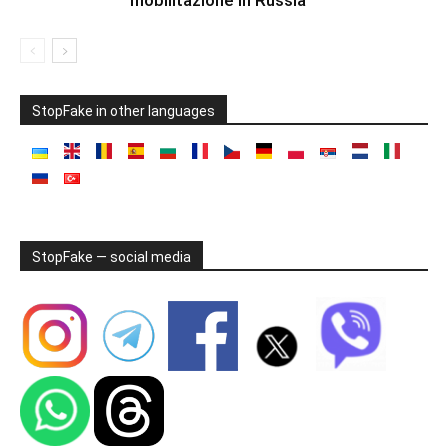
StopFake in other languages
StopFake — social media