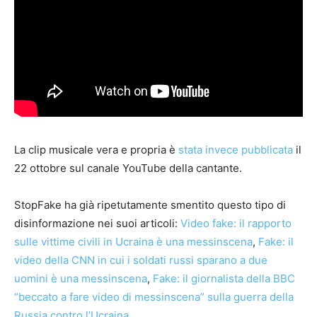
La clip musicale vera e propria è
stata invece pubblicata
il
22 ottobre sul canale YouTube della cantante.
StopFake ha già ripetutamente smentito questo tipo di
disinformazione nei suoi articoli:
Video fake: il rapporto
sulle vittime civili in Ucraina è una messinscena
,
Fake: il
video della CNN in cui i soldati russi sparano a due
uomini è una messinscena
,
Fake: il giornalista della BBC
“beccato a fare video di messinscena” sulla guerra della
Russia contro l’Ucraina
.